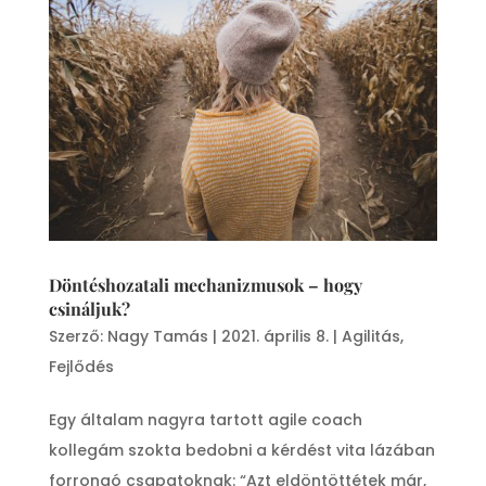
Döntéshozatali mechanizmusok – hogy
csináljuk?
Szerző:
Nagy Tamás
|
2021. április 8.
|
Agilitás
,
Fejlődés
Egy általam nagyra tartott agile coach
kollegám szokta bedobni a kérdést vita lázában
forrongó csapatoknak: “Azt eldöntöttétek már,