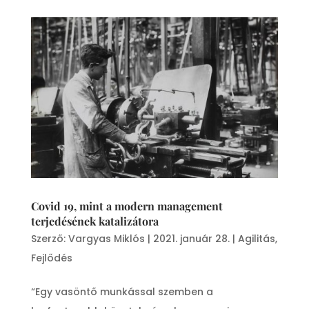
Covid 19, mint a modern management
terjedésének katalizátora
Szerző:
Vargyas Miklós
|
2021. január 28.
|
Agilitás
,
Fejlődés
“Egy vasöntő munkással szemben a