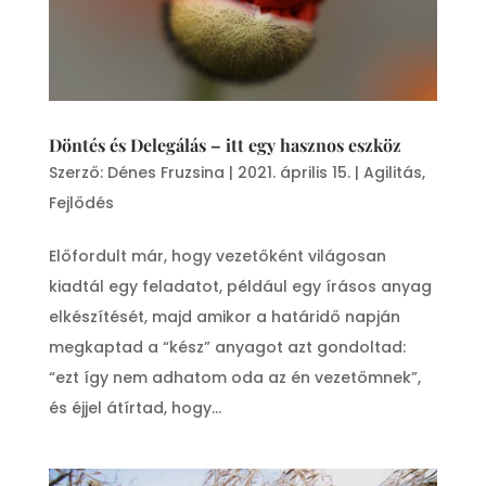
Döntés és Delegálás – itt egy hasznos eszköz
Szerző:
Dénes Fruzsina
|
2021. április 15.
|
Agilitás
,
Fejlődés
Előfordult már, hogy vezetőként világosan
kiadtál egy feladatot, például egy írásos anyag
elkészítését, majd amikor a határidő napján
megkaptad a “kész” anyagot azt gondoltad:
“ezt így nem adhatom oda az én vezetőmnek”,
és éjjel átírtad, hogy...