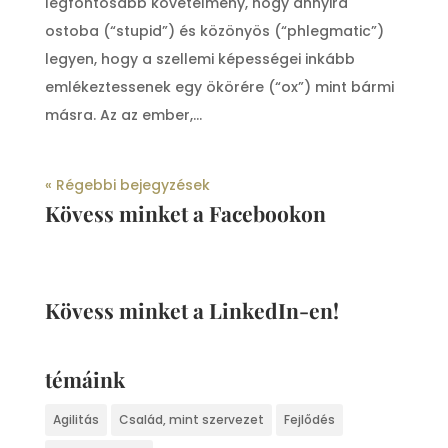
legfontosabb követelmény, hogy annyira
ostoba (“stupid”) és közönyös (“phlegmatic”)
legyen, hogy a szellemi képességei inkább
emlékeztessenek egy ökörére (“ox”) mint bármi
másra. Az az ember,...
« Régebbi bejegyzések
Kövess minket a Facebookon
Kövess minket a LinkedIn-en!
témáink
Agilitás
Család, mint szervezet
Fejlődés