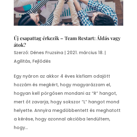
Új csapattag érkezik – Team Restart: Áldás vagy
átok?
Szerző:
Dénes Fruzsina
|
2021. március 18.
|
Agilitás
,
Fejlődés
Egy nyáron az akkor 4 éves kisfiam odajött
hozzám és megkért, hogy magyarázzam el,
hogyan kell pörgősen mondani az “R” hangot,
mert őt zavarja, hogy sokszor “L” hangot mond
helyette. Annyira megdöbbentett és meghatott
a kérése, hogy azonnal akcióba lendültem,
hogy...