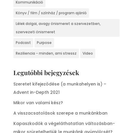
Kommunikáció
Könyv / film / színház / program ajánló
Lélek dolgai, avagy önismeret a szervezetben,
szervezeti önismeret
Podcast
Purpose
Reziliencia - minden, ami stressz
Video
Legutóbbi bejegyzések
Szeretet kifejeződése (a munkahelyen is) –
Advent in-Depth 2021
Mikor van valami kész?
A visszacsatolások szerepe a munkánkban
Kapaszkodók a végeláthatatlan változásban-
mikor szüretelhetjük le munkánk gyümölcsét?