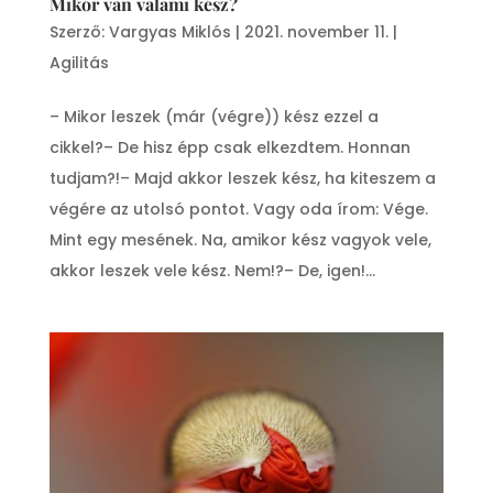
Mikor van valami kész?
Szerző:
Vargyas Miklós
|
2021. november 11.
|
Agilitás
– Mikor leszek (már (végre)) kész ezzel a
cikkel?– De hisz épp csak elkezdtem. Honnan
tudjam?!– Majd akkor leszek kész, ha kiteszem a
végére az utolsó pontot. Vagy oda írom: Vége.
Mint egy mesének. Na, amikor kész vagyok vele,
akkor leszek vele kész. Nem!?– De, igen!...