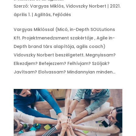
Szerző:
Vargyas Miklós
,
Vidovszky Norbert
|
2021.
április 1.
|
Agilitás
,
Fejlődés
Vargyas Miklóssal (Micó, in-Depth SOULutions
Kft. Projektmenedzsment szakértője , Agile in-
Depth brand társ alapítója, agilis coach)
Vidovszky Norbert beszélgetett. Megnyissam?
Elkezdjem? Befejezzem? Felhívjam? Szóljak?
Javítsam? Elolvassam? Mindannyian minden...