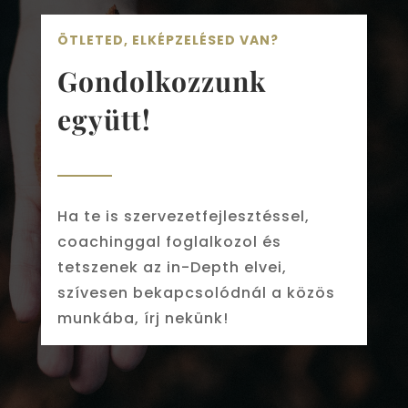
ÖTLETED, ELKÉPZELÉSED VAN?
Gondolkozzunk
együtt!
Ha te is szervezetfejlesztéssel,
coachinggal foglalkozol és
tetszenek az in-Depth elvei,
szívesen bekapcsolódnál a közös
munkába, írj nekünk!