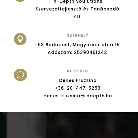
in-Depth Soulutions
Szervezetfejlesztő és Tanácsadó
Kft.
SZÉKHELY

1163 Budapest, Magyarvár utca 15.
Adószám: 25390401242
KÉPVISELI
v
Dénes Fruzsina
+36-20-447-5253
denes.fruzsina@indepth.hu