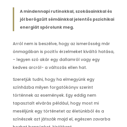
A mindennapi rutinokkal, szokásainkkal és
jól berögzült sémáinkkal jelentős pszichikai
energiát spórolunk meg.
Arról nem is beszélve, hogy az ismerősség már
önmagában is pozitív érzelmeket kiváltó hatása,
– legyen szó akár egy dallamról vagy egy
kedves arcról- a változás ellen hat.
Szeretjük tudni, hogy ha elmegyünk egy
színházba milyen forgatókönyv szerint
történnek az események. Egy eddig nem
tapasztalt elvárás például, hogy most mi
meséljünk egy történetet az életünkből és a
színészek azt játszák majd el, egészen zavarba