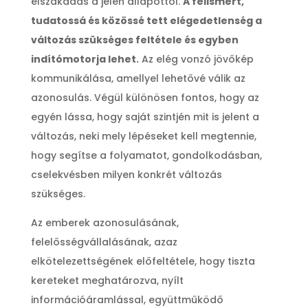
elszakadás a jelen állapottól.
A felismert,
tudatossá és közössé tett elégedetlenség a
változás szükséges feltétele és egyben
indítómotorja lehet.
Az elég vonzó jövőkép
kommunikálása, amellyel lehetővé válik az
azonosulás. Végül különösen fontos, hogy az
egyén lássa, hogy saját szintjén mit is jelent a
változás, neki mely lépéseket kell megtennie,
hogy segítse a folyamatot, gondolkodásban,
cselekvésben milyen konkrét változás
szükséges.
Az emberek azonosulásának,
felelősségvállalásának, azaz
elkötelezettségének előfeltétele, hogy tiszta
kereteket meghatározva, nyílt
információáramlással, együttműködő