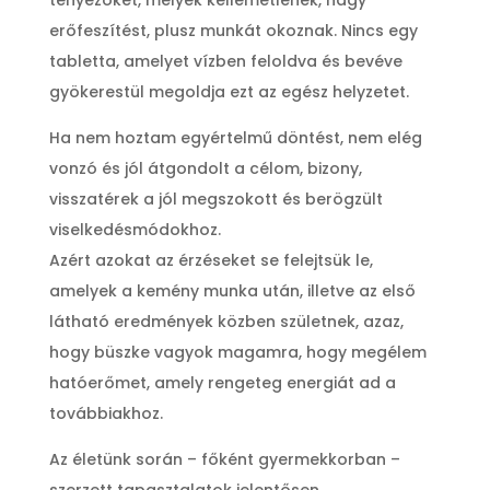
tényezőket, melyek kellemetlenek, nagy
erőfeszítést, plusz munkát okoznak. Nincs egy
tabletta, amelyet vízben feloldva és bevéve
gyökerestül megoldja ezt az egész helyzetet.
Ha nem hoztam egyértelmű döntést, nem elég
vonzó és jól átgondolt a célom, bizony,
visszatérek a jól megszokott és berögzült
viselkedésmódokhoz.
Azért azokat az érzéseket se felejtsük le,
amelyek a kemény munka után, illetve az első
látható eredmények közben születnek, azaz,
hogy büszke vagyok magamra, hogy megélem
hatóerőmet, amely rengeteg energiát ad a
továbbiakhoz.
Az életünk során – főként gyermekkorban –