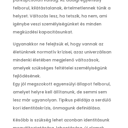
párkapcsolati válság. Az addigi egyensúly
felborul, kilátástalanak, értelmetlennek tűnik a
helyzet. Változás lesz, ha tetszik, ha nem, ami
igénybe veszi személyiségünket és minden
megküzdési kapacitásunkat.
Ugyanakkor ne felejtsük el, hogy vannak az
életünknek normatív krízisei, azaz univerzálisan
mindenki életében megjelenő változások,
amelyek szükséges feltételei személyiségünk
fejlődésének.
Egy jól megszokott egyensúlyi állapot felborul,
amelyet helyre kell állítanunk, de semmi sem
lesz már ugyanolyan. Tipikus példája a serdülő
kori identitáskrízis, önmagunk definiálása.
Később is szükség lehet azonban identitásunk