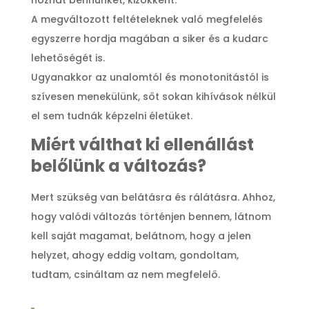
hozhat bennünket, kizökkent.
A megváltozott feltételeknek való megfelelés
egyszerre hordja magában a siker és a kudarc
lehetőségét is.
Ugyanakkor az unalomtól és monotonitástól is
szívesen menekülünk, sőt sokan kihívások nélkül
el sem tudnák képzelni életüket.
Miért válthat ki ellenállást
belőlünk a változás?
Mert szükség van belátásra és rálátásra. Ahhoz,
hogy valódi változás történjen bennem, látnom
kell saját magamat, belátnom, hogy a jelen
helyzet, ahogy eddig voltam, gondoltam,
tudtam, csináltam az nem megfelelő.