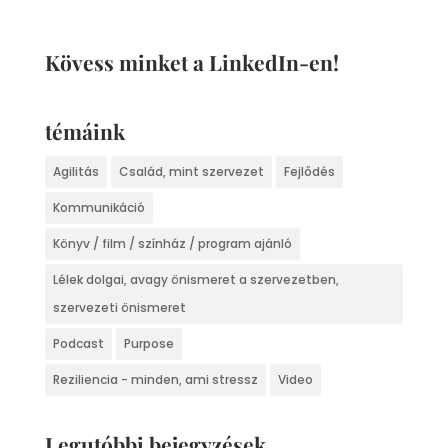
Kövess minket a LinkedIn-en!
témáink
Agilitás
Család, mint szervezet
Fejlődés
Kommunikáció
Könyv / film / színház / program ajánló
Lélek dolgai, avagy önismeret a szervezetben,
szervezeti önismeret
Podcast
Purpose
Reziliencia - minden, ami stressz
Video
Legutóbbi bejegyzések