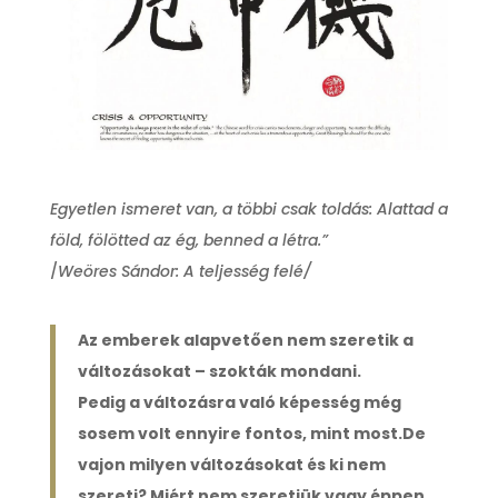
Egyetlen ismeret van, a többi csak toldás: Alattad a
föld, fölötted az ég, benned a létra.”
/
Weöres Sándor:
A teljesség felé/
Az emberek alapvetően nem szeretik a
változásokat – szokták mondani.
Pedig a változásra való képesség még
sosem volt ennyire fontos, mint most.De
vajon milyen változásokat és ki nem
szereti? Miért nem szeretjük vagy éppen,