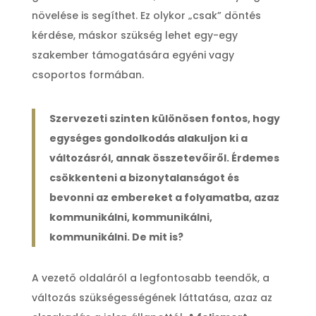
növelése is segíthet. Ez olykor „csak” döntés
kérdése, máskor szükség lehet egy-egy
szakember támogatására egyéni vagy
csoportos formában.
Szervezeti szinten különösen fontos, hogy
egységes gondolkodás alakuljon ki a
változásról, annak összetevőiről. Érdemes
csökkenteni a bizonytalanságot és
bevonni az embereket a folyamatba, azaz
kommunikálni, kommunikálni,
kommunikálni. De mit is?
A vezető oldaláról a legfontosabb teendők, a
változás szükségességének láttatása, azaz az