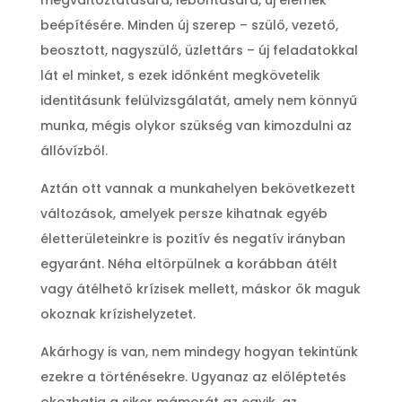
megváltoztatására, lebontására, új elemek
beépítésére. Minden új szerep – szülő, vezető,
beosztott, nagyszülő, üzlettárs – új feladatokkal
lát el minket, s ezek időnként megkövetelik
identitásunk felülvizsgálatát, amely nem könnyű
munka, mégis olykor szükség van kimozdulni az
állóvízből.
Aztán ott vannak a munkahelyen bekövetkezett
változások, amelyek persze kihatnak egyéb
életterületeinkre is pozitív és negatív irányban
egyaránt. Néha eltörpülnek a korábban átélt
vagy átélhető krízisek mellett, máskor ők maguk
okoznak krízishelyzetet.
Akárhogy is van, nem mindegy hogyan tekintünk
ezekre a történésekre. Ugyanaz az előléptetés