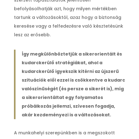
szerzett tapasztalatok jelentősen
befolyásolhatják azt, hogy milyen mértékben
tartunk a változásoktól, azaz hogy a biztonság
keresése vagy a felfedezésre való késztetésünk
lesz az erősebb.
Így megkülönböztetjük a sikerorientált és
kudarckerülő stratégiákat, ahol a
kudarckerülő igyekszik kitérni az újszerű
szituációk elől ezzel is csökkentve a kudarc
valószínűségét (és persze a sikerét is), míg
a sikerorientáltat egy folyamatos
próbálkozás jellemzi, szívesen fogadja,
akár kezdeményezi is a változásokat.
A munkahelyi szerepünkben is a megszokott