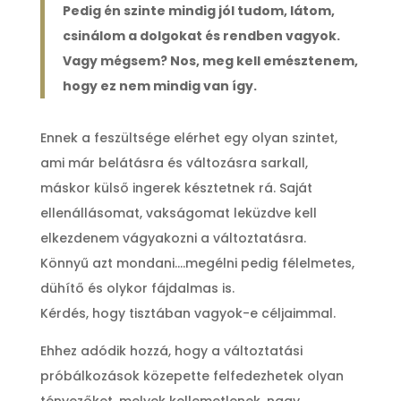
Pedig én szinte mindig jól tudom, látom,
csinálom a dolgokat és rendben vagyok.
Vagy mégsem? Nos, meg kell emésztenem,
hogy ez nem mindig van így.
Ennek a feszültsége elérhet egy olyan szintet,
ami már belátásra és változásra sarkall,
máskor külső ingerek késztetnek rá. Saját
ellenállásomat, vakságomat leküzdve kell
elkezdenem vágyakozni a változtatásra.
Könnyű azt mondani….megélni pedig félelmetes,
dühítő és olykor fájdalmas is.
Kérdés, hogy tisztában vagyok-e céljaimmal.
Ehhez adódik hozzá, hogy a változtatási
próbálkozások közepette felfedezhetek olyan