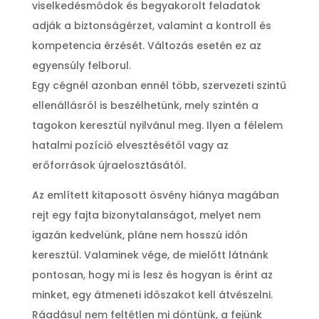
viselkedésmódok és begyakorolt feladatok
adják a biztonságérzet, valamint a kontroll és
kompetencia érzését. Változás esetén ez az
egyensúly felborul.
Egy cégnél azonban ennél több, szervezeti szintű
ellenállásról is beszélhetünk, mely szintén a
tagokon keresztül nyilvánul meg. Ilyen a félelem
hatalmi pozíció elvesztésétől vagy az
erőforrások újraelosztásától.
Az említett kitaposott ösvény hiánya magában
rejt egy fajta bizonytalanságot, melyet nem
igazán kedvelünk, pláne nem hosszú időn
keresztül. Valaminek vége, de mielőtt látnánk
pontosan, hogy mi is lesz és hogyan is érint az
minket, egy átmeneti időszakot kell átvészelni.
Ráadásul nem feltétlen mi döntünk, a fejünk