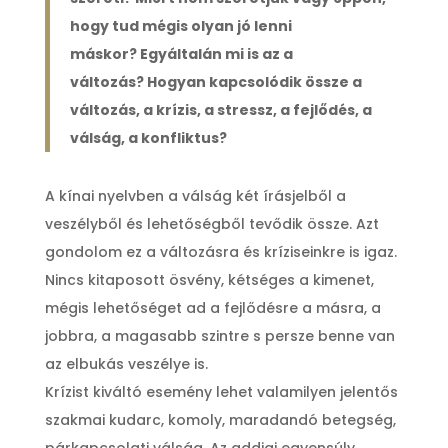
hogy tud mégis olyan jó lenni
máskor? Egyáltalán mi is az a
változás? Hogyan kapcsolódik össze a
változás, a krízis, a stressz, a fejlődés, a
válság, a konfliktus?
A kínai nyelvben a válság két írásjelből a
veszélyből és lehetőségből tevődik össze. Azt
gondolom ez a változásra és kríziseinkre is igaz.
Nincs kitaposott ösvény, kétséges a kimenet,
mégis lehetőséget ad a fejlődésre a másra, a
jobbra, a magasabb szintre s persze benne van
az elbukás veszélye is.
Krízist kiváltó esemény lehet valamilyen jelentős
szakmai kudarc, komoly, maradandó betegség,