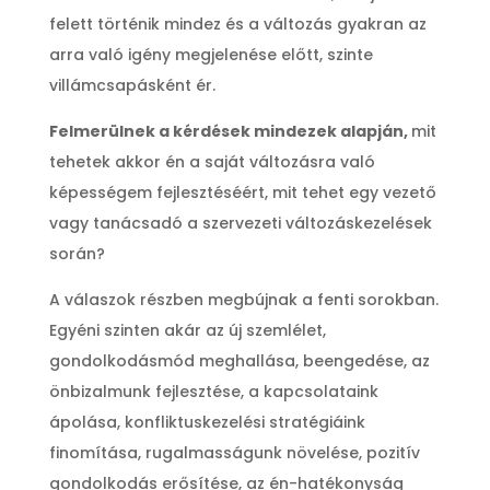
felett történik mindez és a változás gyakran az
arra való igény megjelenése előtt, szinte
villámcsapásként ér.
Felmerülnek a kérdések mindezek alapján,
mit
tehetek akkor én a saját változásra való
képességem fejlesztéséért, mit tehet egy vezető
vagy tanácsadó a szervezeti változáskezelések
során?
A válaszok részben megbújnak a fenti sorokban.
Egyéni szinten akár az új szemlélet,
gondolkodásmód meghallása, beengedése, az
önbizalmunk fejlesztése, a kapcsolataink
ápolása, konfliktuskezelési stratégiáink
finomítása, rugalmasságunk növelése, pozitív
gondolkodás erősítése, az én-hatékonyság