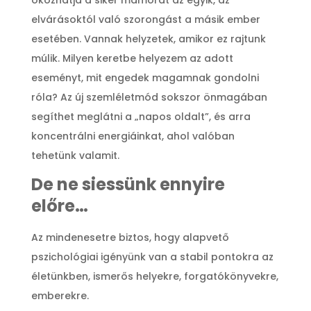
okozhatja a siker mámorát az egyik, az
elvárásoktól való szorongást a másik ember
esetében. Vannak helyzetek, amikor ez rajtunk
múlik. Milyen keretbe helyezem az adott
eseményt, mit engedek magamnak gondolni
róla? Az új szemléletmód sokszor önmagában
segíthet meglátni a „napos oldalt”, és arra
koncentrálni energiáinkat, ahol valóban
tehetünk valamit.
De ne siessünk ennyire
előre…
Az mindenesetre biztos, hogy alapvető
pszichológiai igényünk van a stabil pontokra az
életünkben, ismerős helyekre, forgatókönyvekre,
emberekre.