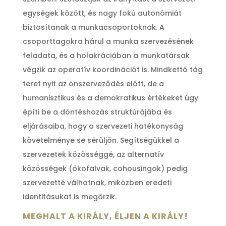
egységek között, és nagy fokú autonómiát
biztosítanak a munkacsoportoknak. A
csoporttagokra hárul a munka szervezésének
feladata, és a holakráciában a munkatársak
végzik az operatív koordinációt is. Mindkettő tág
teret nyit az önszerveződés előtt, de a
humanisztikus és a demokratikus értékeket úgy
építi be a döntéshozás struktúrájába és
eljárásaiba, hogy a szervezeti hatékonyság
követelménye se sérüljön. Segítségükkel a
szervezetek közösséggé, az alternatív
közösségek (ökofalvak, cohousingok) pedig
szervezetté válhatnak, miközben eredeti
identitásukat is megőrzik.
MEGHALT A KIRÁLY, ÉLJEN A KIRÁLY!