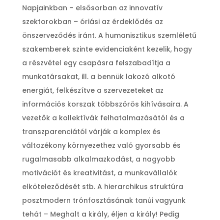
Napjainkban – elsősorban az innovatív
szektorokban – óriási az érdeklődés az
önszerveződés iránt. A humanisztikus szemléletű
szakemberek szinte evidenciaként kezelik, hogy
a részvétel egy csapásra felszabadítja a
munkatársakat, ill. a bennük lakozó alkotó
energiát, felkészítve a szervezeteket az
információs korszak többszörös kihívásaira. A
vezetők a kollektívák felhatalmazásától és a
transzparenciától várják a komplex és
változékony környezethez való gyorsabb és
rugalmasabb alkalmazkodást, a nagyobb
motivációt és kreativitást, a munkavállalók
elköteleződését stb. A hierarchikus struktúra
posztmodern trónfosztásának tanúi vagyunk
tehát – Meghalt a király, éljen a király! Pedig