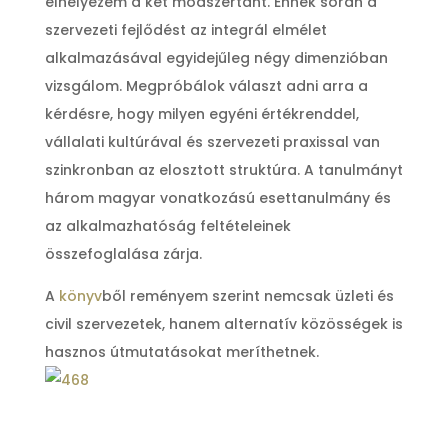
elhelyezem a két módszertant. Ennek során a
szervezeti fejlődést az integrál elmélet
alkalmazásával egyidejűleg négy dimenzióban
vizsgálom. Megpróbálok választ adni arra a
kérdésre, hogy milyen egyéni értékrenddel,
vállalati kultúrával és szervezeti praxissal van
szinkronban az elosztott struktúra. A tanulmányt
három magyar vonatkozású esettanulmány és
az alkalmazhatóság feltételeinek
összefoglalása zárja.
A
könyv
ből reményem szerint nemcsak üzleti és
civil szervezetek, hanem alternatív közösségek is
hasznos útmutatásokat meríthetnek.