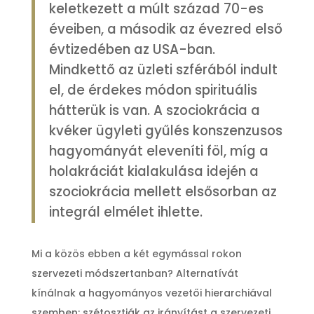
keletkezett a múlt század 70-es
éveiben, a második az évezred első
évtizedében az USA-ban.
Mindkettő az üzleti szférából indult
el, de érdekes módon spirituális
hátterük is van. A szociokrácia a
kvéker ügyleti gyűlés konszenzusos
hagyományát eleveníti föl, míg a
holakráciát kialakulása idején a
szociokrácia mellett elsősorban az
integrál elmélet ihlette.
Mi a közös ebben a két egymással rokon
szervezeti módszertanban? Alternatívát
kínálnak a hagyományos vezetői hierarchiával
szemben: szétosztják az irányítást a szervezeti