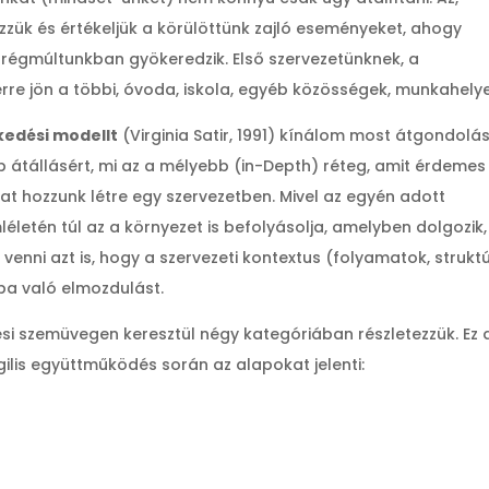
zzük és értékeljük a körülöttünk zajló eseményeket, ahogy
 régmúltunkban gyökeredzik. Első szervezetünknek, a
re jön a többi, óvoda, iskola, egyéb közösségek, munkahelye
kedési modellt
(Virginia Satir, 1991) kínálom most átgondolás
 átállásért, mi az a mélyebb (in-Depth) réteg, amit érdemes
at hozzunk létre egy szervezetben. Mivel az egyén adott
életén túl az a környezet is befolyásolja, amelyben dolgozik,
enni azt is, hogy a szervezeti kontextus (folyamatok, strukt
yba való elmozdulást.
ési szemüvegen keresztül négy kategóriában részletezzük. Ez 
gilis együttműködés során az alapokat jelenti: