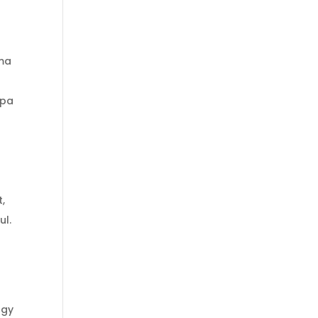
rma
apa
ú
t,
ul.
i
ogy