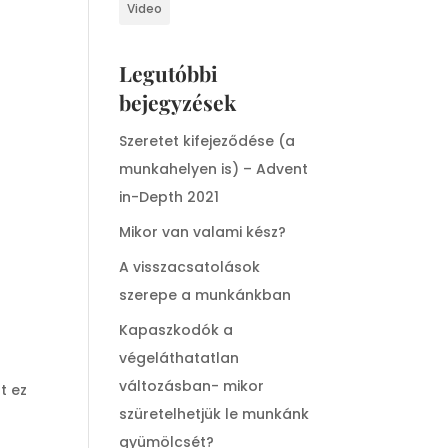
Video
Legutóbbi
bejegyzések
Szeretet kifejeződése (a
munkahelyen is) – Advent
in-Depth 2021
Mikor van valami kész?
A visszacsatolások
szerepe a munkánkban
Kapaszkodók a
végeláthatatlan
változásban- mikor
t ez
szüretelhetjük le munkánk
gyümölcsét?