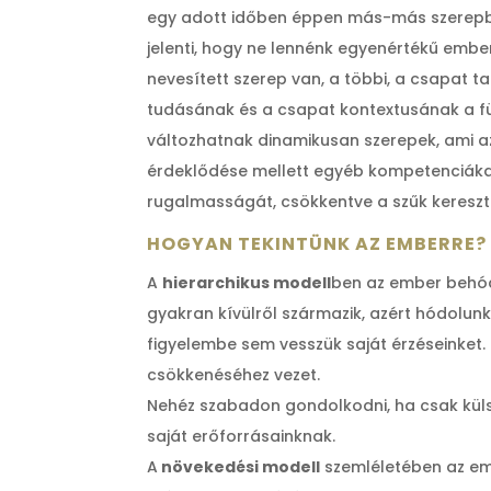
egy adott időben éppen más-más szerepbe
jelenti, hogy ne lennénk egyenértékű embere
nevesített szerep van, a többi, a csapat t
tudásának és a csapat kontextusának a függ
változhatnak dinamikusan szerepek, ami az
érdeklődése mellett egyéb kompetenciákat
rugalmasságát, csökkentve a szűk kereszt
HOGYAN TEKINTÜNK AZ EMBERRE?
A
hierarchikus modell
ben az ember behód
gyakran kívülről származik, azért hódolunk
figyelembe sem vesszük saját érzéseinket
csökkenéséhez vezet.
Nehéz szabadon gondolkodni, ha csak kül
saját erőforrásainknak.
A
növekedési modell
szemléletében az em