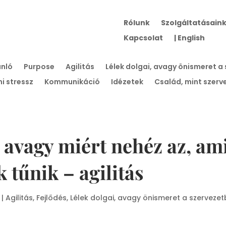
Rólunk
Szolgáltatásain
Kapcsolat
| English
ánló
Purpose
Agilitás
Lélek dolgai, avagy önismeret a
i stressz
Kommunikáció
Idézetek
Család, mint szerv
 avagy miért nehéz az, am
 tűnik – agilitás
|
Agilitás
,
Fejlődés
,
Lélek dolgai, avagy önismeret a szervezet