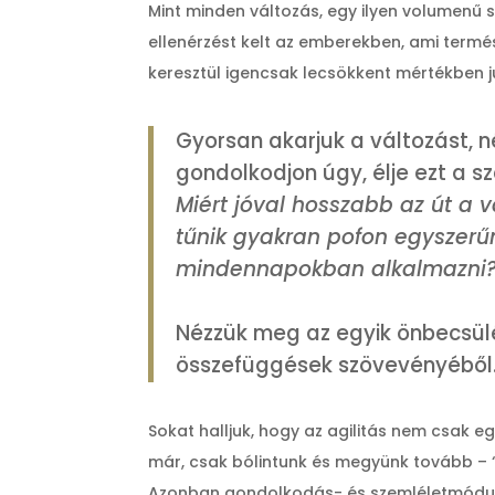
Mint minden változás, egy ilyen volumenű s
ellenérzést kelt az emberekben, ami termés
keresztül igencsak lecsökkent mértékben j
Gyorsan akarjuk a változást, n
gondolkodjon úgy, élje ezt a s
Miért jóval hosszabb az út a v
tűnik gyakran pofon egyszerű
mindennapokban alkalmazni
Nézzük meg az egyik önbecsülé
összefüggések szövevényéből
Sokat halljuk, hogy az agilitás nem csak 
már, csak bólintunk és megyünk tovább – 
Azonban gondolkodás- és szemléletmódunk