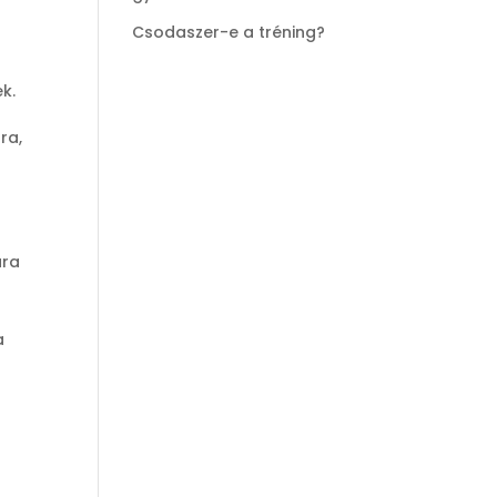
Csodaszer-e a tréning?
k.
ra,
úra
a