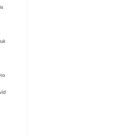
is
juk
Ha
vid