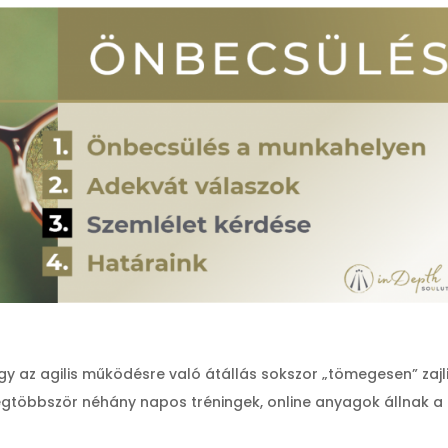
ogy az agilis működésre való átállás sokszor „tömegesen” zajli
egtöbbször néhány napos tréningek, online anyagok állnak a