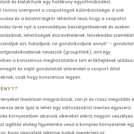
lünk és kialakítunk egy hatékony együttműködést.
ál fontos szempont a csapattagok különbözősége. A sok
kozása és a bizalmi légkör lehetővé teszi, hogy a csapatot
Mindez teret nyit a szenvedélyes beszélgetéseknek és ezeken
kanásának, lehetőségek észrevételének. Növekedési szemléle
 csináljuk azt, haladjunk, ne gondolkodjunk annyit” – gondolat
ortgondolkodásnak
nevezzük (groupthink), ami egy
setben a konszenzus meghozatalára tett erőkifejtések alááss
agát és saját gondolatait alárendeli a csoport által
seknek, csak hogy konszenzus legyen.
MÉNYT?
ményeket lineárisan magyarázzuk, van jó és rossz megoldás 
ersze akár igaz is lehet egy változásoktól mentes egyszerű
ex környezetben akarunk sikereket elérni, nagyon veszélyes.
 agilitás elvileg figyelembe veszi a komplex környezetek eg
zaz, hogy visszafelé tekintve tudjuk megérteni az