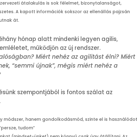
zervezeti átalakulás is sok félelmet, bizonytalanságot,
zetes. A kapott információk sokszor az ellenállás pajzsán
utnak át.
éhány hónap alatt mindenki legyen agilis,
zemléletet, működjön az új rendszer.
alóságban? Miért nehéz az agilitást élni? Miért
nek, “semmi újnak”, mégis miért nehéz a
?
sünk szempontjából is fontos szálat az
.
egy módszer, hanem gondolkodásmód, szinte el is használódot
“persze, tudom”
at (mindset-ünket) nem könnyű csak úgy átállítani. Az,