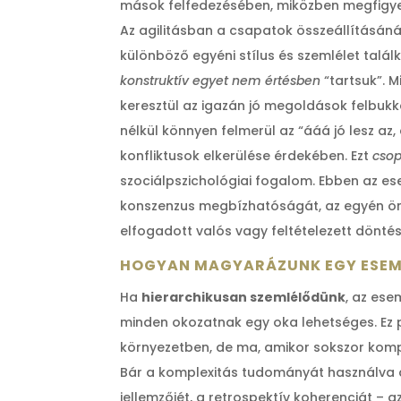
mások felfedezésében, miközben megfigye
Az agilitásban a csapatok összeállításán
különböző egyéni stílus és szemlélet talál
konstruktív egyet nem értésben
“tartsuk”. 
keresztül az igazán jó megoldások felbuk
nélkül könnyen felmerül az “ááá jó lesz az,
konfliktusok elkerülése érdekében. Ezt
csop
szociálpszichológiai fogalom. Ebben az e
konszenzus megbízhatóságát, az egyén önm
elfogadott valós vagy feltételezett dönté
HOGYAN MAGYARÁZUNK EGY ESE
Ha
hierarchikusan szemlélődünk
, az ese
minden okozatnak egy oka lehetséges. Ez p
környezetben, de ma, amikor sokszor kompl
Bár a komplexitás tudományát használva az
jellemzőjét, a retrospektív koherenciát – a