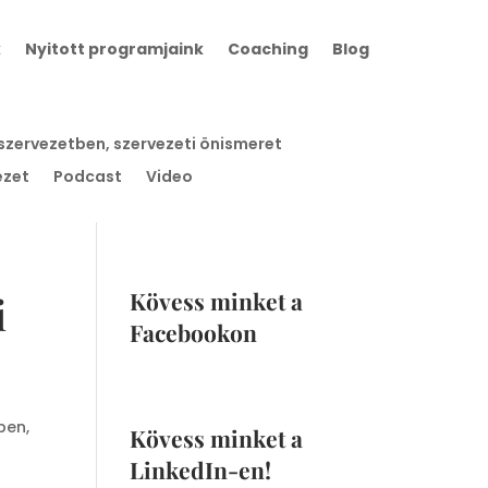
k
Nyitott programjaink
Coaching
Blog
 szervezetben, szervezeti önismeret
ezet
Podcast
Video
Kövess minket a
i
Facebookon
ben,
Kövess minket a
LinkedIn-en!