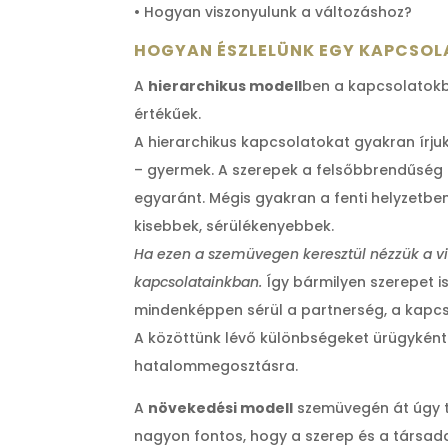
• Hogyan viszonyulunk a változáshoz?
HOGYAN ÉSZLELÜNK EGY KAPCSO
A
hierarchikus modell
ben a kapcsolatokba
értékűek.
A hierarchikus kapcsolatokat gyakran írjuk
– gyermek. A szerepek a felsőbbrendűség e
egyaránt. Mégis gyakran a fenti helyzetbe
kisebbek, sérülékenyebbek.
Ha ezen a szemüvegen keresztül nézzük a vil
kapcsolatainkban.
Így bármilyen szerepet is 
mindenképpen sérül a partnerség, a kapcs
A közöttünk lévő különbségeket ürügyként
hatalommegosztásra.
A
növekedési modell
szemüvegén át úgy t
nagyon fontos, hogy a szerep és a társadal