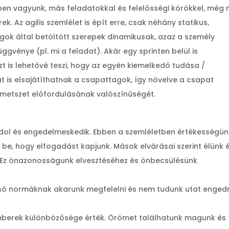
n vagyunk, más feladatokkal és felelősségi körökkel, még
k. Az agilis szemlélet is épít erre, csak néhány statikus,
agok által betöltött szerepek dinamikusak, azaz a személy
vénye (pl. mi a feladat). Akár egy sprinten belül is
t is lehetővé teszi, hogy az egyén kiemelkedő tudása /
 is elsajátíthatnak a csapattagok, így növelve a csapat
metszet előfordulásának valószínűségét.
ol és engedelmeskedik. Ebben a szemléletben értékességün
 be, hogy elfogadást kapjunk. Mások elvárásai szerint élünk 
. Ez önazonosságunk elvesztéséhez és önbecsülésünk
ső normáknak akarunk megfelelni és nem tudunk utat enged
berek különbözősége érték. Örömet találhatunk magunk és