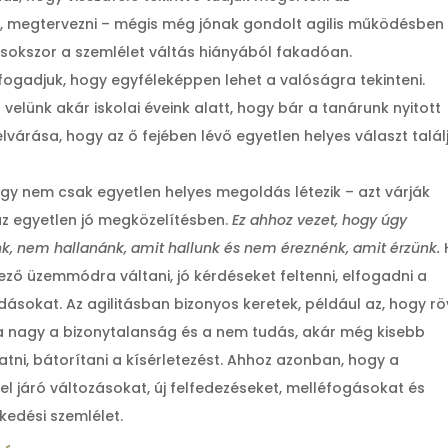
i, megtervezni – mégis még jónak gondolt agilis működésben 
, sokszor a szemlélet váltás hiányából fakadóan.
fogadjuk, hogy egyféleképpen lehet a valóságra tekinteni.
velünk akár iskolai éveink alatt, hogy bár a tanárunk nyitott
elvárása, hogy az ő fejében lévő egyetlen helyes választ talál
ogy nem csak egyetlen helyes megoldás létezik – azt várják
az egyetlen jó megközelítésben.
Ez ahhoz vezet, hogy úgy
nk, nem hallanánk, amit hallunk és nem éreznénk, amit érzünk.
tező üzemmódra váltani, jó kérdéseket feltenni, elfogadni a
sokat. Az agilitásban bizonyos keretek, például az, hogy rö
a nagy a bizonytalanság és a nem tudás, akár még kisebb
ni, bátorítani a kísérletezést. Ahhoz azonban, hogy a
zel járó változásokat, új felfedezéseket, melléfogásokat és
ekedési szemlélet.