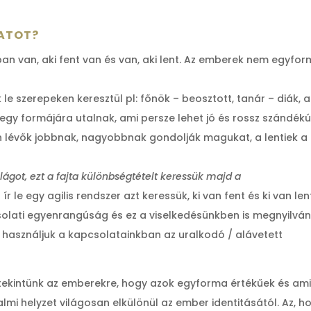
LATOT?
n van, aki fent van és van, aki lent. Az emberek nem egyfo
 le szerepeken keresztül pl: főnök – beosztott, tanár – diák, 
gy formájára utalnak, ami persze lehet jó és rossz szándék
n lévők jobbnak, nagyobbnak gondolják magukat, a lentiek a
ágot, ezt a fajta különbségtételt keressük majd a
ír le egy agilis rendszer azt keressük, ki van fent és ki van len
olati egyenrangúság és ez a viselkedésünkben is megnyilván
 használjuk a kapcsolatainkban az uralkodó / alávetett
ekintünk az emberekre, hogy azok egyforma értékűek és am
mi helyzet világosan elkülönül az ember identitásától. Az, h