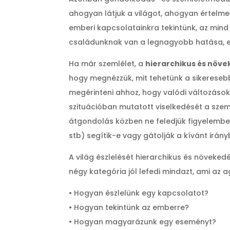
ahogyan látjuk a világot, ahogyan értelme
emberi kapcsolatainkra tekintünk, az mind
családunknak van a legnagyobb hatása, er
Ha már szemlélet, a
hierarchikus és növe
hogy megnézzük, mit tehetünk a sikeresebb
megérinteni ahhoz, hogy valódi változások
szituációban mutatott viselkedését a szeml
átgondolás közben ne feledjük figyelembe v
stb) segítik-e vagy gátolják a kívánt irán
A világ észlelését hierarchikus és növeked
négy kategória jól lefedi mindazt, ami az a
• Hogyan észlelünk egy kapcsolatot?
• Hogyan tekintünk az emberre?
• Hogyan magyarázunk egy eseményt?