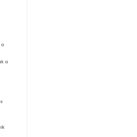
t
 a
ák a
és
yik