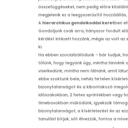
összefüggéseket, nem pedig előre kitaláln
megjelenik ez a leegyszerűsítő hozzáállás
A
hierarchikus gondolkodási keret
ben el
Gondoljunk csak arra, hányszor fordult elő 
kérdést intézett hozzánk, mégis az volt az 
ki.
Ha ebben szocializálódunk – bár tudjuk, h
tőlünk, hogy tegyünk úgy, mintha hinnénk 
viselkedünk, mintha nem látnánk, amit látu
ebbe szoktunk bele, nehéz hirtelen kísérle
bizonytalanságot és a kibontakozó megoldá
időszakokban, 2 hetes sprintekben vagy h
timeboxokban működünk, igyekszik támogat
bizonytalanságot, a kísérletezést és az ez
tanulást bírjuk, sőt élvezzük, fontos a növ