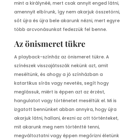
mint a királynéé, mert csak annyit enged látni,
amennyit elbírunk, így nem akarjuk összetörni,
sőt újra és újra bele akarunk nézni, mert egyre
több arcvonásunkat fedezzük fel benne.
Az önismeret tükre
A playback-színház az önismeret tükre. A
színészek visszajátsszák nekünk azt, amit
meséltünk, és ahogy a jó színházban a
katartikus sírás vagy nevetés, segít hogy
meglássuk, miért is éppen azt az érzést,
hangulatot vagy történetet meséltük el. Mi is
izgatott bennünket abban annyira, hogy újra
akarjuk látni, hallani, érezni az ott történteket,
mit akarunk meg nem történtté tenni,
megváltoztatni vagy éppen megőrizni életünk