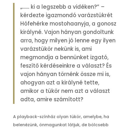
„…… ki a legszebb a vidéken?” –
kérdezte igazmondó varázstükrét
Hófehérke mostohaanyja, a gonosz
királyné. Vajon hányan gondoltunk
arra, hogy milyen jó lenne egy ilyen
varázstükör nekünk is, ami
megmondja a bennünket izgató,
feszítő kérdéseinkre a választ? És
vajon hányan törnénk össze mi is,
ahogyan azt a királyné tette,
amikor a tükör nem azt a választ
adta, amire számított?
A playback-színház olyan tükör, amelybe, ha
belenézünk, önmagunkat látjuk, de bölcsebb