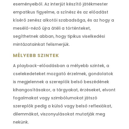
eseményeiből. Az interjút készítő játékmester
empatikus figyelme, a színész és az előadást
kísérő zenész alkotói szabadsága, és az hogy a
mesélő-néző újra átéli a történteket,
segíthetnek abban, hogy tipikus viselkedési
mintázatainkat felismerjük.
MÉLYEBB SZINTEK
A playback-előadásban a mélyebb szintek, a
cselekedeteket mozgató érzelmek, gondolatok
is megjelennek a szereplők belső beszédének
kihangosításakor, a tárgyakat, érzéseket, elvont
fogalmakat vagy szimbólumokat játszó
szereplők pedig a külső vagy belső reflexiókat,
dilemmákat, viszonyulásokat mutatják meg
nekünk.