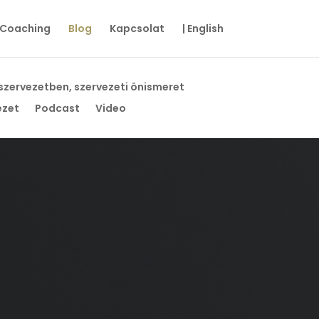
Coaching
Blog
Kapcsolat
| English
 szervezetben, szervezeti önismeret
ezet
Podcast
Video