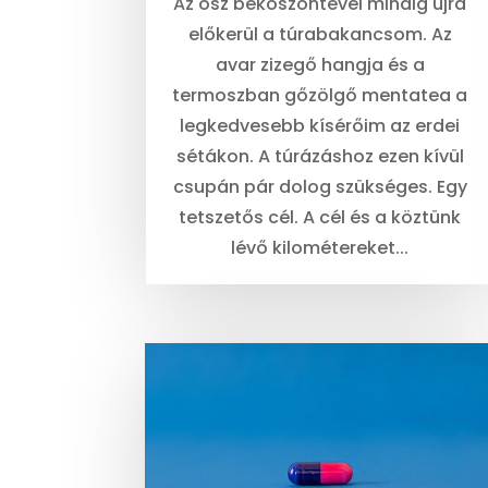
Az ősz beköszöntével mindig újra
előkerül a túrabakancsom. Az
avar zizegő hangja és a
termoszban gőzölgő mentatea a
legkedvesebb kísérőim az erdei
sétákon. A túrázáshoz ezen kívül
csupán pár dolog szükséges. Egy
tetszetős cél. A cél és a köztünk
lévő kilométereket...