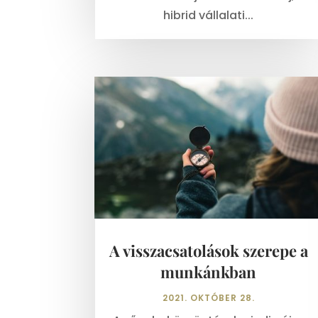
hibrid vállalati...
A visszacsatolások szerepe a
munkánkban
2021. OKTÓBER 28.