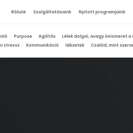
Rólunk
Szolgáltatásaink
Nyitott programjaink
ánló
Purpose
Agilitás
Lélek dolgai, avagy önismeret a
i stressz
Kommunikáció
Idézetek
Család, mint szerv