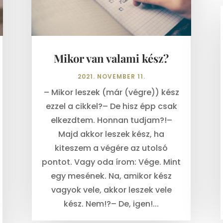
Mikor van valami kész?
2021. NOVEMBER 11.
– Mikor leszek (már (végre)) kész
ezzel a cikkel?– De hisz épp csak
elkezdtem. Honnan tudjam?!–
Majd akkor leszek kész, ha
kiteszem a végére az utolsó
pontot. Vagy oda írom: Vége. Mint
egy mesének. Na, amikor kész
vagyok vele, akkor leszek vele
kész. Nem!?– De, igen!...