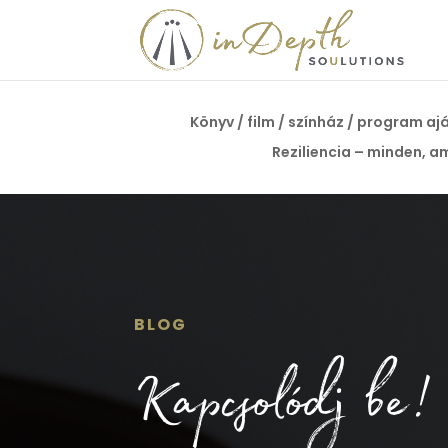
Könyv / film / színház / program aj
Reziliencia – minden, am
BLOG
Kapcsolódj be!