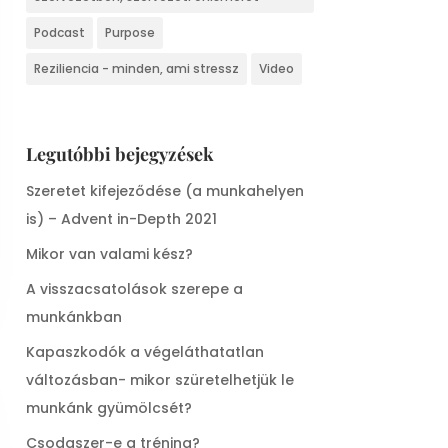
Podcast
Purpose
Reziliencia - minden, ami stressz
Video
Legutóbbi bejegyzések
Szeretet kifejeződése (a munkahelyen
is) – Advent in-Depth 2021
Mikor van valami kész?
A visszacsatolások szerepe a
munkánkban
Kapaszkodók a végeláthatatlan
változásban- mikor szüretelhetjük le
munkánk gyümölcsét?
Csodaszer-e a tréning?